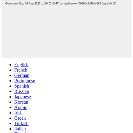
English
French
German
Portuguese
Spanish
Russian
Japanese
Korean
Arabic
Irish
Greek
Turkish
Italian