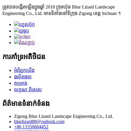
ត្រូវបានបង្កើតឡើងក្នុងឆ្នាំ 2018 ក្រុមហ៊ុន Blue Lizard Landscape
Engineering Co., Ltd. មានទីតាំងនៅទីក្រុង Zigong ខេត្ត Sichuan ។
ការគាំទ្រអតិថិជន
អំពីពួកយើង
ផលិតផល
គម្រោង
លក្ខណៈពិសេស
ព័ត៌មានទំនាក់ទំនង
Zigong Blue Lizard Landscape Engineering Co., Ltd.
bluelizard88@outlook.com
+86 13350684452