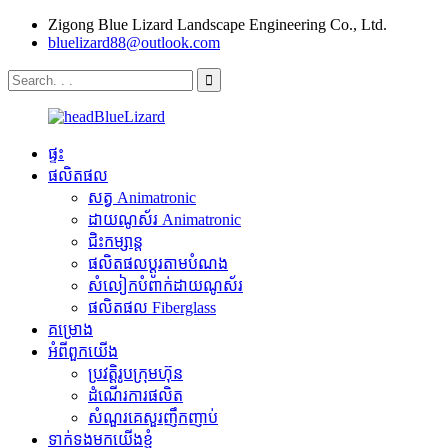
Zigong Blue Lizard Landscape Engineering Co., Ltd.
bluelizard88@outlook.com
ផ្ទះ
ផលិតផល
សត្វ Animatronic
ដាយណូស័រ Animatronic
ជិះកម្សាន្ត
ផលិតផលប្ដូរតាមបំណង
សំលៀកបំពាក់ដាយណូស័រ
ផលិតផល Fiberglass
គម្រោង
អំពីពួកយើង
ប្រវត្តិរូបក្រុមហ៊ុន
ដំណើរការផលិត
សំណួរគេសួរញឹកញាប់
ទាក់ទងមកយើងខ្ញុំ