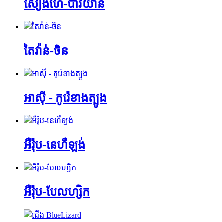
សៀងហៃ-បាវយ៉ាន
តៃវ៉ាន់-ចិន
អាស៊ី - កូរ៉េខាងត្បូង
អឺរ៉ុប-នេហឺឡង់
អឺរ៉ុប-បែលហ្សិក