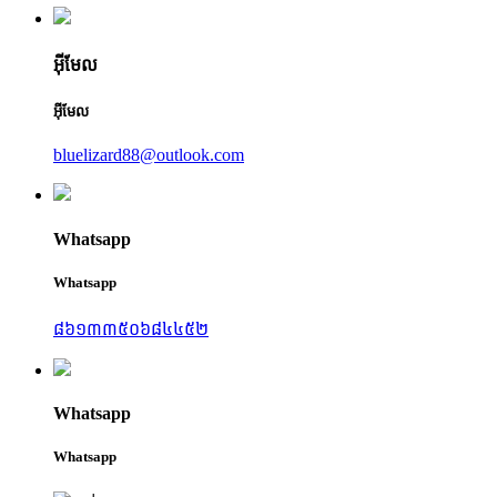
អ៊ីមែល
អ៊ីមែល
bluelizard88@outlook.com
Whatsapp
Whatsapp
៨៦១៣៣៥០៦៨៤៤៥២
Whatsapp
Whatsapp