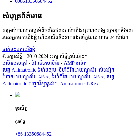
008613350684452
សំបុត្រព័ត៌មាន
សម្រាប់ការសាកសួរអំពីផលិតផលរបស់យើង ឬតារាងតម្លៃ សូមទុកអ៊ីមែល
របស់អ្នកមកយើងខ្ញុំ ហើយយើងនឹងទាក់ទងទៅក្នុងរយៈពេល 24 ម៉ោង។
ទាក់ទងមកយើងខ្ញុំ
© រក្សាសិទ្ធិ - 2010-2024 : រក្សាសិទ្ធិគ្រប់យ៉ាង។
ផលិតផលក្តៅ
-
ផែនទីគេហទំព័រ
-
AMP ចល័ត
សត្វ Animatronic ទំហំមធ្យម
,
ទំហំជីវិតដាយណូស័រ
,
សំលៀក
បំពាក់ដាយណូស័រ T-Rex
,
ទំហំជីវិត ដាយណូស័រ T-Rex
,
សត្វ
Animatronic បច្ចេកវិទ្យាខ្ពស់។
,
Animatronic T-Rex
,
ទូរស័ព្ទ
ទូរស័ព្ទ
+86 13350684452