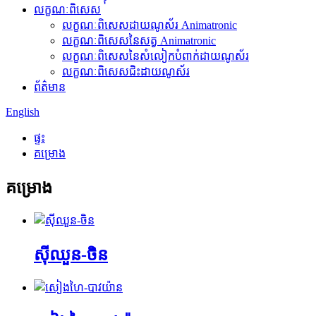
លក្ខណៈពិសេស
លក្ខណៈពិសេសដាយណូស័រ Animatronic
លក្ខណៈពិសេសនៃសត្វ Animatronic
លក្ខណៈពិសេសនៃសំលៀកបំពាក់ដាយណូស័រ
លក្ខណៈពិសេសជិះដាយណូស័រ
ព័ត៌មាន
English
ផ្ទះ
គម្រោង
គម្រោង
ស៊ីឈួន-ចិន