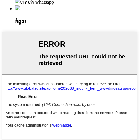
កំពូល