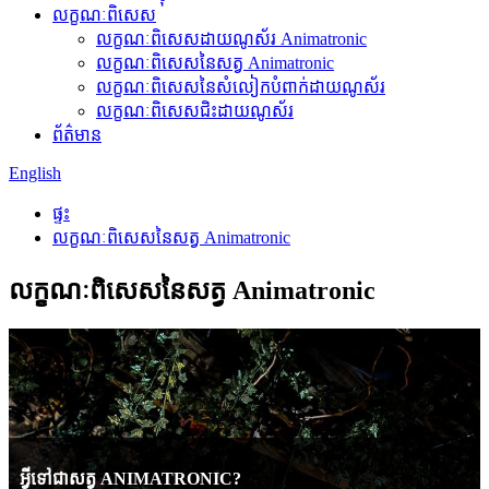
លក្ខណៈពិសេស
លក្ខណៈពិសេសដាយណូស័រ Animatronic
លក្ខណៈពិសេសនៃសត្វ Animatronic
លក្ខណៈពិសេសនៃសំលៀកបំពាក់ដាយណូស័រ
លក្ខណៈពិសេសជិះដាយណូស័រ
ព័ត៌មាន
English
ផ្ទះ
លក្ខណៈពិសេសនៃសត្វ Animatronic
លក្ខណៈពិសេសនៃសត្វ Animatronic
អ្វី​ទៅ​ជា​សត្វ​ ANIMATRONIC?