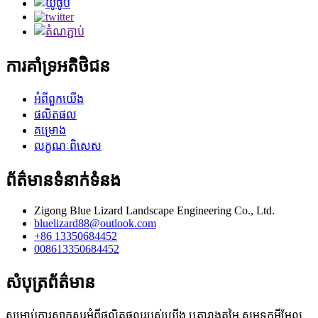
ការគាំទ្រអតិថិជន
អំពីពួកយើង
ផលិតផល
គម្រោង
លក្ខណៈពិសេស
ព័ត៌មានទំនាក់ទំនង
Zigong Blue Lizard Landscape Engineering Co., Ltd.
bluelizard88@outlook.com
+86 13350684452
008613350684452
សំបុត្រព័ត៌មាន
សម្រាប់ការសាកសួរអំពីផលិតផលរបស់យើង ឬតារាងតម្លៃ សូមទុកអ៊ីមែល