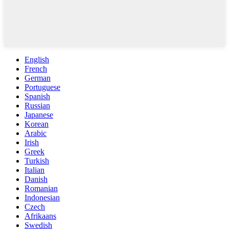
English
French
German
Portuguese
Spanish
Russian
Japanese
Korean
Arabic
Irish
Greek
Turkish
Italian
Danish
Romanian
Indonesian
Czech
Afrikaans
Swedish