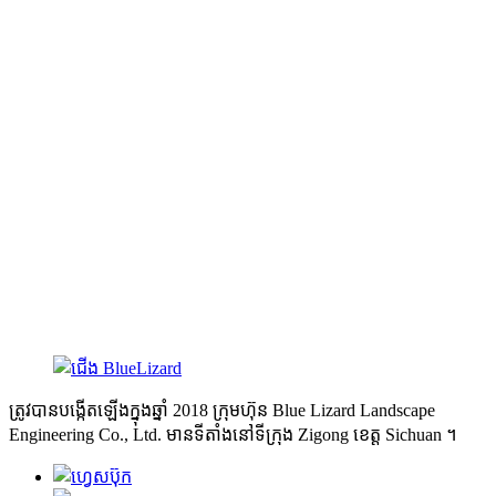
2. ព្រិចភ្នែក។
4. ក្បាលឡើងលើចុះក្រោមឬ
ពីឆ្វេងទៅស្តាំ។
6. ទ្រូងលើក / ធ្លាក់ដើម្បីធ្វើត្រាប់តាមដង្ហើម។
8. រាងកាយខាងមុខឡើងលើចុះក្រោមឬពីឆ្វេងទៅស្តាំ។
10. ផ្សែងបារី។
11. ផ្លុំស្លាប។
12. ចលនាកាន់តែច្រើនអាចត្រូវបានប្ដូរតាមបំណង។ (ចលនាអាចត្រូវបាន
ប្ដូរតាមបំណងតាមប្រភេទសត្វ ទំហំ និងតម្រូវការរបស់អតិថិជន។ )
ត្រូវបានបង្កើតឡើងក្នុងឆ្នាំ 2018 ក្រុមហ៊ុន Blue Lizard Landscape
Engineering Co., Ltd. មានទីតាំងនៅទីក្រុង Zigong ខេត្ត Sichuan ។