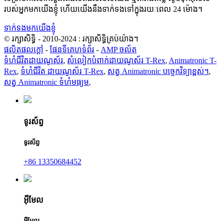
របស់អ្នកមកយើងខ្ញុំ ហើយយើងនឹងទាក់ទងទៅក្នុងរយៈពេល 24 ម៉ោង។
ទាក់ទងមកយើងខ្ញុំ
© រក្សាសិទ្ធិ - 2010-2024 : រក្សាសិទ្ធិគ្រប់យ៉ាង។
ផលិតផលក្តៅ
-
ផែនទីគេហទំព័រ
-
AMP ចល័ត
ទំហំជីវិតដាយណូស័រ
,
សំលៀកបំពាក់ដាយណូស័រ T-Rex
,
Animatronic T-
Rex
,
ទំហំជីវិត ដាយណូស័រ T-Rex
,
សត្វ Animatronic បច្ចេកវិទ្យាខ្ពស់។
,
សត្វ Animatronic ទំហំមធ្យម
,
ទូរស័ព្ទ
ទូរស័ព្ទ
+86 13350684452
អ៊ីមែល
អ៊ីមែល