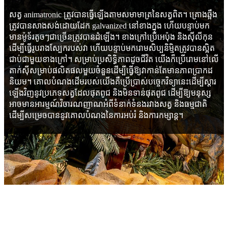
សត្វ animatronic ត្រូវបានធ្វើឡើងតាមសមាមាត្រនៃសត្វពិត។ គ្រោងឆ្អឹង
ត្រូវបានសាងសង់ដោយដែក galvanized នៅខាងក្នុង ហើយបន្ទាប់មក
មានម៉ូទ័រតូចៗជាច្រើនត្រូវបានដំឡើង។ ខាងក្រៅប្រើអេប៉ុង និងស៊ីលីកុន
ដើម្បីធ្វើរូបរាងស្បែករបស់វា ហើយបន្ទាប់មករោមសិប្បនិម្មិតត្រូវបានស្អិត
ជាប់ជាមួយខាងក្រៅ។ សម្រាប់ប្រសិទ្ធិភាពដូចជីវិត យើងក៏ប្រើរោមនៅលើ
តាក់ស៊ីសម្រាប់ផលិតផលមួយចំនួនដើម្បីធ្វើឱ្យវាកាន់តែមានភាពប្រាកដ
និយម។ គោលបំណងដើមរបស់យើងគឺប្រើប្រាស់បច្ចេកវិទ្យានេះដើម្បីស្ដារ
ឡើងវិញនូវប្រភេទសត្វដែលផុតពូជ និងមិនទាន់ផុតពូជ ដើម្បីឱ្យមនុស្ស
អាចមានអារម្មណ៍វិចារណញាណអំពីទំនាក់ទំនងរវាងសត្វ និងធម្មជាតិ
ដើម្បីសម្រេចបាននូវគោលបំណងនៃការអប់រំ និងការកម្សាន្ត។
ប៉ារ៉ាម៉ែត្រ