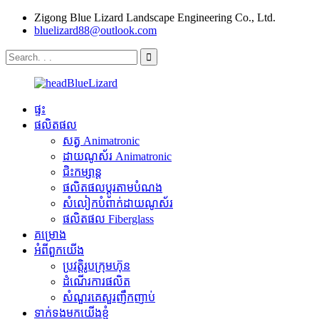
Zigong Blue Lizard Landscape Engineering Co., Ltd.
bluelizard88@outlook.com
ផ្ទះ
ផលិតផល
សត្វ Animatronic
ដាយណូស័រ Animatronic
ជិះកម្សាន្ត
ផលិតផលប្ដូរតាមបំណង
សំលៀកបំពាក់ដាយណូស័រ
ផលិតផល Fiberglass
គម្រោង
អំពីពួកយើង
ប្រវត្តិរូបក្រុមហ៊ុន
ដំណើរការផលិត
សំណួរគេសួរញឹកញាប់
ទាក់ទងមកយើងខ្ញុំ