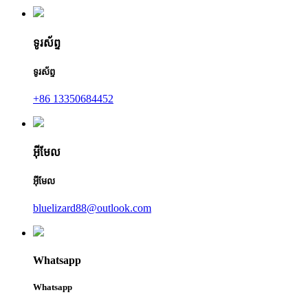
ទូរស័ព្ទ
ទូរស័ព្ទ
+86 13350684452
អ៊ីមែល
អ៊ីមែល
bluelizard88@outlook.com
Whatsapp
Whatsapp