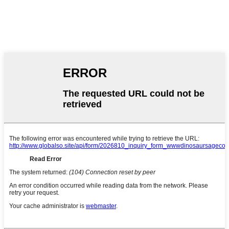
ថ្ងៃច័ន្ទដល់ថ្ងៃសុក្រ៖ ៩ ព្រឹកដល់ ៦ ល្ងាច
ថ្ងៃសៅរ៍, ថ្ងៃអាទិត្យ: បិទ