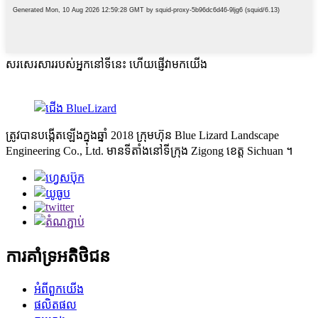
សរសេរសាររបស់អ្នកនៅទីនេះ ហើយផ្ញើវាមកយើង
ត្រូវបានបង្កើតឡើងក្នុងឆ្នាំ 2018 ក្រុមហ៊ុន Blue Lizard Landscape
Engineering Co., Ltd. មានទីតាំងនៅទីក្រុង Zigong ខេត្ត Sichuan ។
ការគាំទ្រអតិថិជន
អំពីពួកយើង
ផលិតផល