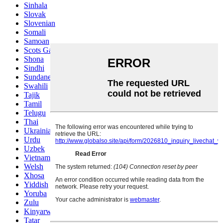
Sinhala
Slovak
Slovenian
Somali
Samoan
Scots Gaelic
Shona
Sindhi
Sundanese
Swahili
Tajik
Tamil
Telugu
Thai
Ukrainian
Urdu
Uzbek
Vietnamese
Welsh
Xhosa
Yiddish
Yoruba
Zulu
Kinyarwanda
Tatar