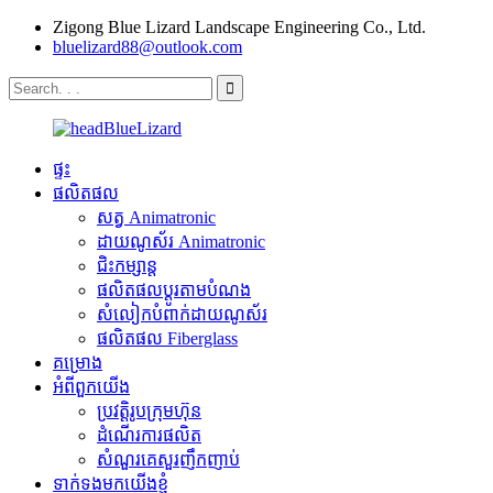
Zigong Blue Lizard Landscape Engineering Co., Ltd.
bluelizard88@outlook.com
ផ្ទះ
ផលិតផល
សត្វ Animatronic
ដាយណូស័រ Animatronic
ជិះកម្សាន្ត
ផលិតផលប្ដូរតាមបំណង
សំលៀកបំពាក់ដាយណូស័រ
ផលិតផល Fiberglass
គម្រោង
អំពីពួកយើង
ប្រវត្តិរូបក្រុមហ៊ុន
ដំណើរការផលិត
សំណួរគេសួរញឹកញាប់
ទាក់ទងមកយើងខ្ញុំ