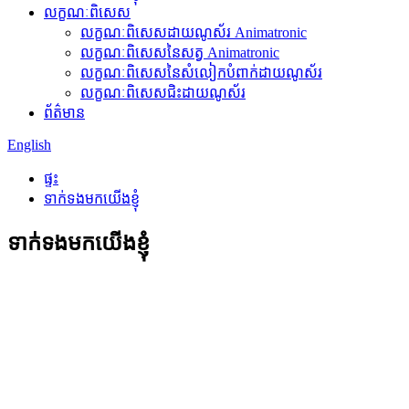
លក្ខណៈពិសេស
លក្ខណៈពិសេសដាយណូស័រ Animatronic
លក្ខណៈពិសេសនៃសត្វ Animatronic
លក្ខណៈពិសេសនៃសំលៀកបំពាក់ដាយណូស័រ
លក្ខណៈពិសេសជិះដាយណូស័រ
ព័ត៌មាន
English
ផ្ទះ
ទាក់ទងមកយើងខ្ញុំ
ទាក់ទងមកយើងខ្ញុំ
Zigong Blue Lizard Landscape Engineering
Co., Ltd.