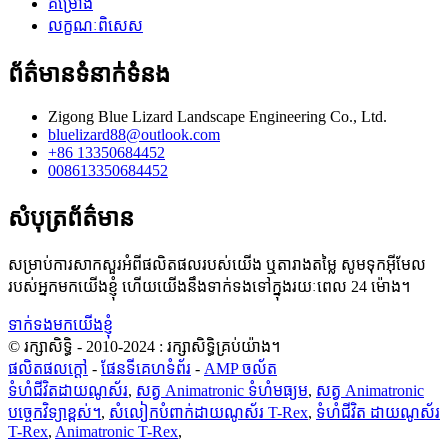
គម្រោង
លក្ខណៈពិសេស
ព័ត៌មានទំនាក់ទំនង
Zigong Blue Lizard Landscape Engineering Co., Ltd.
bluelizard88@outlook.com
+86 13350684452
008613350684452
សំបុត្រព័ត៌មាន
សម្រាប់ការសាកសួរអំពីផលិតផលរបស់យើង ឬតារាងតម្លៃ សូមទុកអ៊ីមែល
របស់អ្នកមកយើងខ្ញុំ ហើយយើងនឹងទាក់ទងទៅក្នុងរយៈពេល 24 ម៉ោង។
ទាក់ទងមកយើងខ្ញុំ
© រក្សាសិទ្ធិ - 2010-2024 : រក្សាសិទ្ធិគ្រប់យ៉ាង។
ផលិតផលក្តៅ
-
ផែនទីគេហទំព័រ
-
AMP ចល័ត
ទំហំជីវិតដាយណូស័រ
,
សត្វ Animatronic ទំហំមធ្យម
,
សត្វ Animatronic
បច្ចេកវិទ្យាខ្ពស់។
,
សំលៀកបំពាក់ដាយណូស័រ T-Rex
,
ទំហំជីវិត ដាយណូស័រ
T-Rex
,
Animatronic T-Rex
,