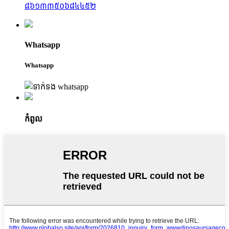
៨៦១៣៣៥០៦៨៤៤៥២
Whatsapp
Whatsapp
កំពូល