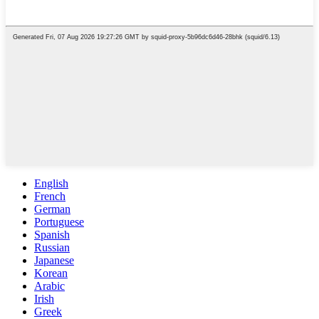
English
French
German
Portuguese
Spanish
Russian
Japanese
Korean
Arabic
Irish
Greek