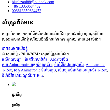
bluelizard88@outlook.com
+86 13350684452
008613350684452
សំបុត្រព័ត៌មាន
សម្រាប់ការសាកសួរអំពីផលិតផលរបស់យើង ឬតារាងតម្លៃ សូមទុកអ៊ីមែល
របស់អ្នកមកយើងខ្ញុំ ហើយយើងនឹងទាក់ទងទៅក្នុងរយៈពេល 24 ម៉ោង។
ទាក់ទងមកយើងខ្ញុំ
© រក្សាសិទ្ធិ - 2010-2024 : រក្សាសិទ្ធិគ្រប់យ៉ាង។
ផលិតផលក្តៅ
-
ផែនទីគេហទំព័រ
-
AMP ចល័ត
សត្វ Animatronic បច្ចេកវិទ្យាខ្ពស់។
,
ទំហំជីវិតដាយណូស័រ
,
Animatronic
T-Rex
,
សត្វ Animatronic ទំហំមធ្យម
,
សំលៀកបំពាក់ដាយណូស័រ T-Rex
,
ទំហំជីវិត ដាយណូស័រ T-Rex
,
ទូរស័ព្ទ
ទូរស័ព្ទ