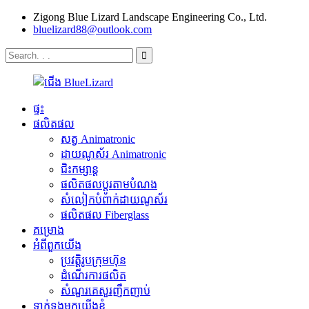
Zigong Blue Lizard Landscape Engineering Co., Ltd.
bluelizard88@outlook.com
ផ្ទះ
ផលិតផល
សត្វ Animatronic
ដាយណូស័រ Animatronic
ជិះកម្សាន្ត
ផលិតផលប្ដូរតាមបំណង
សំលៀកបំពាក់ដាយណូស័រ
ផលិតផល Fiberglass
គម្រោង
អំពីពួកយើង
ប្រវត្តិរូបក្រុមហ៊ុន
ដំណើរការផលិត
សំណួរគេសួរញឹកញាប់
ទាក់ទងមកយើងខ្ញុំ