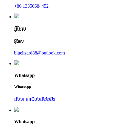
+86 13350684452
អ៊ីមែល
អ៊ីមែល
bluelizard88@outlook.com
Whatsapp
Whatsapp
៨៦១៣៣៥០៦៨៤៤៥២
Whatsapp