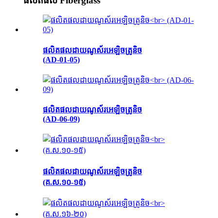
ផលិតផល Fiberglass
ផលិតផលដាយណូស័រអេឡិចត្រូនិច
(AD-01-05)
ផលិតផលដាយណូស័រអេឡិចត្រូនិច
(AD-06-09)
ផលិតផលដាយណូស័រអេឡិចត្រូនិច
(គ.ស.១០-១៥)