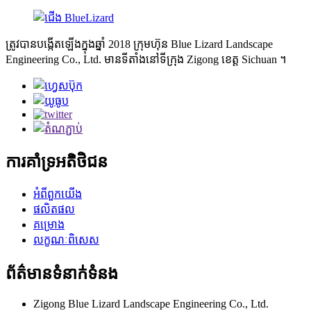
ត្រូវបានបង្កើតឡើងក្នុងឆ្នាំ 2018 ក្រុមហ៊ុន Blue Lizard Landscape
Engineering Co., Ltd. មានទីតាំងនៅទីក្រុង Zigong ខេត្ត Sichuan ។
ការគាំទ្រអតិថិជន
អំពីពួកយើង
ផលិតផល
គម្រោង
លក្ខណៈពិសេស
ព័ត៌មានទំនាក់ទំនង
Zigong Blue Lizard Landscape Engineering Co., Ltd.