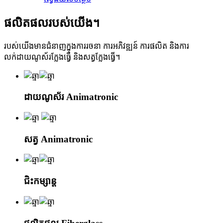
ផលិតផលរបស់យើង។
របស់យើងមានជំនាញក្នុងការរចនា ការអភិវឌ្ឍន៍ ការផលិត និងការ
លក់ដាយណូស័រក្លែងធ្វើ និងសត្វក្លែងធ្វើ។
ដាយណូស័រ Animatronic
សត្វ Animatronic
ជិះកម្សាន្ត