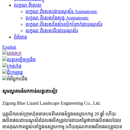
លក្ខណៈពិសេស
លក្ខណៈពិសេសដាយណូស័រ Animatronic
លក្ខណៈពិសេសនៃសត្វ Animatronic
លក្ខណៈពិសេសនៃសំលៀកបំពាក់ដាយណូស័រ
លក្ខណៈពិសេសជិះដាយណូស័រ
ព័ត៌មាន
English
សូមស្វាគមន៍មកកាន់
សត្វតោខៀវ
Zigong Blue Lizard Landscape Engineering Co., Ltd.
បុគ្គលិករបស់ក្រុមហ៊ុនមានបទពិសោធន៍ក្នុងឧស្សាហកម្ម 20 ឆ្នាំ ហើយ
ផលិតផលដាយណូស័រដែលផលិតត្រូវបានវាយតម្លៃថាជាផលិតផលដែល
មានគុណភាពខ្ពស់នៅក្នុងឧស្សាហកម្ម ហើយគុណភាពផលិតផលត្រូវបាន