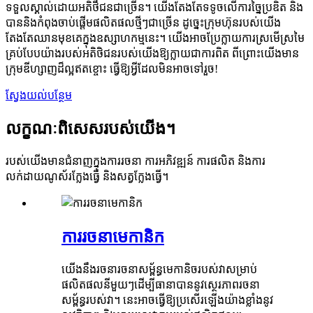
ទទួលស្គាល់ដោយអតិថិជនជាច្រើន។ យើងតែងតែទទូចលើការច្នៃប្រឌិត និង
បាននិងកំពុងចាប់ផ្តើមផលិតផលថ្មីៗជាច្រើន ដូច្នេះក្រុមហ៊ុនរបស់យើង
តែងតែឈានមុខគេក្នុងឧស្សាហកម្មនេះ។ យើងអាចប្រែក្លាយការស្រមើស្រមៃ
គ្រប់បែបយ៉ាងរបស់អតិថិជនរបស់យើងឱ្យក្លាយជាការពិត ពីព្រោះយើងមាន
ក្រុមឌីហ្សាញដ៏ល្អឥតខ្ចោះ ធ្វើឱ្យអ្វីដែលមិនអាចទៅរួច!
ស្វែងយល់បន្ថែម
លក្ខណៈពិសេសរបស់យើង។
របស់យើងមានជំនាញក្នុងការរចនា ការអភិវឌ្ឍន៍ ការផលិត និងការ
លក់ដាយណូស័រក្លែងធ្វើ និងសត្វក្លែងធ្វើ។
ការរចនាមេកានិក
យើងនឹងរចនារចនាសម្ព័ន្ធមេកានិចរបស់វាសម្រាប់
ផលិតផលនីមួយៗដើម្បីធានាបាននូវស្ថេរភាពរចនា
សម្ព័ន្ធរបស់វា។ នេះអាចធ្វើឱ្យប្រសើរឡើងយ៉ាងខ្លាំងនូវ