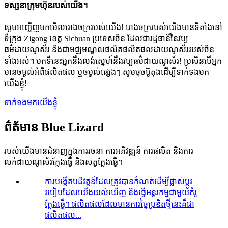
ទស្សនាក្រុមហ៊ុនរបស់យើង។
សូមអញ្ជើញមកមើលរោងចក្ររបស់យើង! រោងចក្ររបស់យើងមានទីតាំងនៅ
ទីក្រុង Zigong ខេត្ត Sichuan ប្រទេសចិន ដែលជារដ្ឋធានីនៃវប្ប
ធម៌ដាយណូស័រ និងជាមជ្ឈមណ្ឌលផលិតផលិតផលដាយណូស័ររបស់ចិន
ទាំងអស់។ មកទីនេះអ្នកនឹងលង់ស្នេហ៍នឹងវប្បធម៌ដាយណូស័រ! ប្រសិនបើអ្នក
មានចម្ងល់អំពីផលិតផល ឬចម្ងល់ផ្សេងៗ សូមចុចប៊ូតុងដើម្បីទាក់ទងមក
យើងខ្ញុំ!
ទាក់ទងមកយើងខ្ញុំ
ព៌ត័មាន Blue Lizard
របស់យើងមានជំនាញក្នុងការរចនា ការអភិវឌ្ឍន៍ ការផលិត និងការ
លក់ដាយណូស័រក្លែងធ្វើ និងសត្វក្លែងធ្វើ។
ការបង្កើតបដិវត្តន៍ដែលត្រូវបានកំណត់ដើម្បីផ្លាស់ប្តូរ
របៀបដែលយើងយល់ឃើញ និងធ្វើអន្តរកម្មជាមួយគំរូ
ក្លែងធ្វើ។ ផលិតផល​ដែល​មាន​ការ​ច្នៃប្រឌិត​ថ្មី​នេះ​គឺ​ជា​
ផលិតផល​...