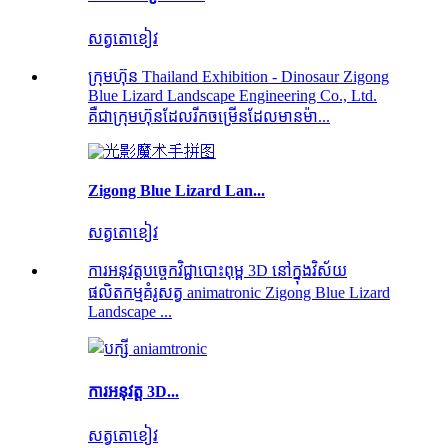
សត្វតោខៀវ
ក្រុមហ៊ុន Thailand Exhibition - Dinosaur Zigong
Blue Lizard Landscape Engineering Co., Ltd.
គឺជាក្រុមហ៊ុនដែលរីកចម្រើនដែលមានម៉ា...
Zigong Blue Lizard Lan...
សត្វតោខៀវ
ការអនុវត្តបច្ចេកវិជ្ជាបោះពុម្ព 3D នៅក្នុងវិស័យ
ផលិតកម្មគំរូសត្វ animatronic Zigong Blue Lizard
Landscape ...
ការអនុវត្ត 3D...
សត្វតោខៀវ