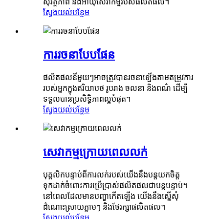
សុវត្ថិភាព និងអាយុសេវាកម្មរបស់ផលិតផល។
ស្វែងយល់បន្ថែម
ការរចនាបែបផែន
ផលិតផលនីមួយៗអាចត្រូវបានរចនាឡើងតាមតម្រូវការ
របស់អ្នកក្នុងឥរិយាបថ រូបរាង ចលនា និងពណ៌ ដើម្បី
ទទួលបានប្រសិទ្ធិភាពល្អបំផុត។
ស្វែងយល់បន្ថែម
សេវាកម្មក្រោយពេលលក់
បុគ្គលិកបន្ទាប់ពីការលក់របស់យើងនឹងបន្តយកចិត្ត
ទុកដាក់ចំពោះការប្រើប្រាស់ផលិតផលជាបន្តបន្ទាប់។
នៅពេលដែលមានបញ្ហាកើតឡើង យើងនឹងស្នើសុំ
ដំណោះស្រាយភ្លាមៗ និងថែរក្សាផលិតផល។
ស្វែងយល់បន្ថែម