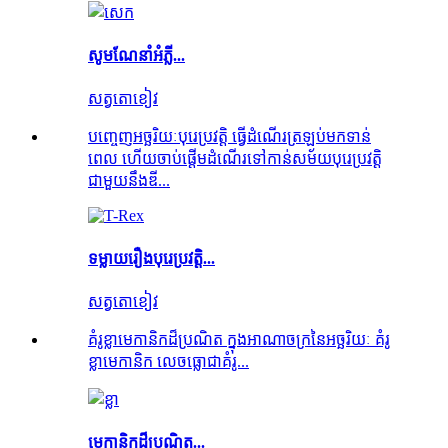
សូមណែនាំអំភ្លី...
សត្វតោខៀវ
បញ្ចេញអច្ឆរិយៈបុរេប្រវត្តិ ធ្វើដំណើរត្រឡប់មកទាន់
ពេល ហើយចាប់ផ្តើមដំណើរទៅកាន់សម័យបុរេប្រវត្តិ
ជាមួយនឹងឌី...
ទម្លាយរឿងបុរេប្រវត្តិ...
សត្វតោខៀវ
គំរូខ្លាមេកានិកដ៏ប្រណិត ក្នុងអាណាចក្រនៃអច្ឆរិយៈ គំរូ
ខ្លាមេកានិក លេចធ្លោជាគំរូ...
មេកានិកដ៏ប្រណិត...