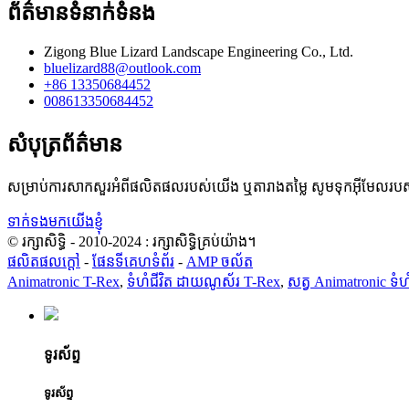
ព័ត៌មានទំនាក់ទំនង
Zigong Blue Lizard Landscape Engineering Co., Ltd.
bluelizard88@outlook.com
+86 13350684452
008613350684452
សំបុត្រព័ត៌មាន
សម្រាប់ការសាកសួរអំពីផលិតផលរបស់យើង ឬតារាងតម្លៃ សូមទុកអ៊ីមែលរបស
ទាក់ទងមកយើងខ្ញុំ
© រក្សាសិទ្ធិ - 2010-2024 : រក្សាសិទ្ធិគ្រប់យ៉ាង។
ផលិតផលក្តៅ
-
ផែនទីគេហទំព័រ
-
AMP ចល័ត
Animatronic T-Rex
,
ទំហំជីវិត ដាយណូស័រ T-Rex
,
សត្វ Animatronic ទំហ
ទូរស័ព្ទ
ទូរស័ព្ទ