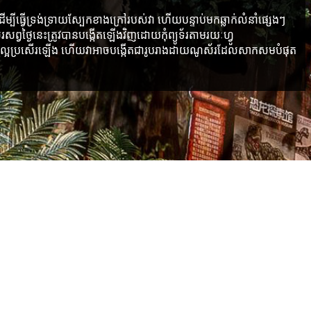
ម្បីធ្វើទ្រង់ទ្រាយស្បែកខាងក្រៅរបស់វា ហើយបន្ទាប់មកឆ្លាក់លំនាំផ្សេងៗ
្ងៃនេះត្រូវបានបង្កើតឡើងវិញដោយកុំព្យូទ័រតាមរយៈហ្វូ
នភាពល្អប្រសើរឡើង ហើយវាអាចបង្កើតជារូបរាងដាយណូស័រដែលសាកសមបំផុត
លិតផល។
ារ និងតម្រូវការរបស់អតិថិជន។
W ។ អាស្រ័យលើស្តង់ដារនៃប្រទេសរបស់អ្នក។