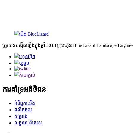
11. ផ្លុំស្លាប។
ដាយណូស័រដើរអាចប្ដូរតាមបំណងបាន (ដាយណូស័រដើរមានចលនា និងសំឡេង
ដំណើរការដោយថ្មអាលុយមីញ៉ូម 4 ពួកវាអាចប្រើប្រាស់បានយូរ។ 5 ម៉ោងបន
ត្រូវបានបង្កើតឡើងក្នុងឆ្នាំ 2018 ក្រុមហ៊ុន Blue Lizard Landscape Engine
ការគាំទ្រអតិថិជន
អំពីពួកយើង
ផលិតផល
គម្រោង
លក្ខណៈពិសេស