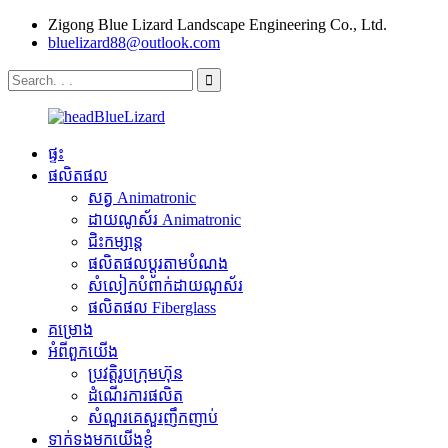
Zigong Blue Lizard Landscape Engineering Co., Ltd.
bluelizard88@outlook.com
ផ្ទះ
ផលិតផល
សត្វ Animatronic
ដាយណូស័រ Animatronic
ជិះកម្សាន្ត
ផលិតផលប្ដូរតាមបំណង
សំលៀកបំពាក់ដាយណូស័រ
ផលិតផល Fiberglass
គម្រោង
អំពីពួកយើង
ប្រវត្តិរូបក្រុមហ៊ុន
ដំណើរការផលិត
សំណួរគេសួរញឹកញាប់
ទាក់ទងមកយើងខ្ញុំ