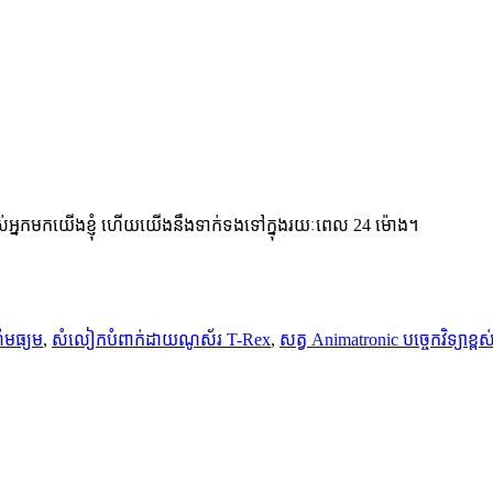
់អ្នកមកយើងខ្ញុំ ហើយយើងនឹងទាក់ទងទៅក្នុងរយៈពេល 24 ម៉ោង។
ំមធ្យម
,
សំលៀកបំពាក់ដាយណូស័រ T-Rex
,
សត្វ Animatronic បច្ចេកវិទ្យាខ្ពស