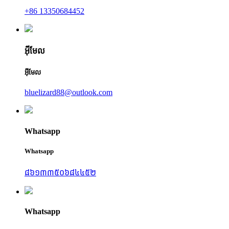
+86 13350684452
អ៊ីមែល
អ៊ីមែល
bluelizard88@outlook.com
Whatsapp
Whatsapp
៨៦១៣៣៥០៦៨៤៤៥២
Whatsapp