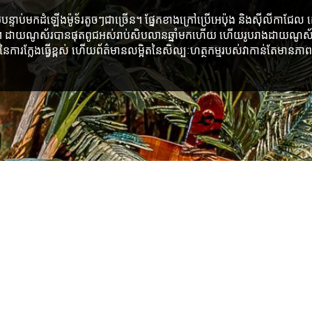
្ទាប់មកដំឡើងម៉ូទ័រតូចៗជាច្រើន។ ផ្នែកខាងក្រៅប្រើអេប៉ុង និងស៊ីលីកាជែល ដើ
 ដាយណូស័របានផុតពូជអស់រាប់សិបលានឆ្នាំមកហើយ ហើយរូបរាងដាយណូស័រសព្វថ
ារក្លែងធ្វើខ្ពស់ ហើយព័ត៌មានលម្អិតនៃសិល្បៈហត្ថកម្មរបស់វាកាន់តែមា
ទំងន់សុទ្ធ: កំណត់ដោយទំហំនៃផ
ឥរិយាបថ៖ អាចបង្កើតបានតាមតម្រូវក
ទាត់។
ថាមពល: 110/220V, AC, 200-800