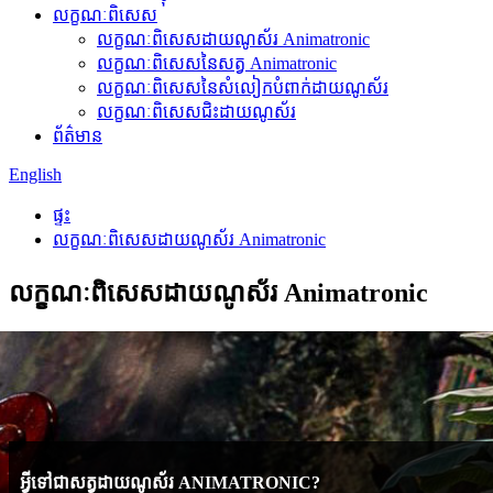
លក្ខណៈពិសេស
លក្ខណៈពិសេសដាយណូស័រ Animatronic
លក្ខណៈពិសេសនៃសត្វ Animatronic
លក្ខណៈពិសេសនៃសំលៀកបំពាក់ដាយណូស័រ
លក្ខណៈពិសេសជិះដាយណូស័រ
ព័ត៌មាន
English
ផ្ទះ
លក្ខណៈពិសេសដាយណូស័រ Animatronic
លក្ខណៈពិសេសដាយណូស័រ Animatronic
អ្វី​ទៅ​ជា​សត្វ​ដាយ​ណូ​ស័​រ ANIMATRONIC?