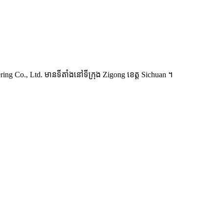
ពេញលេញ ដាយណូស័រដើរពិតមើលទៅរស់។ មនុស្ស 2 នាក់អាចដំណើរការ និងគ្រ
្ទាប់ពីការសាកពេញ) ។
ering Co., Ltd. មានទីតាំងនៅទីក្រុង Zigong ខេត្ត Sichuan ។