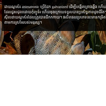
ដាយណូស័រ animatronic ប្រើដែក galvanized ដើម្បីបង្កើតគ្រោងឆ្អឹង ហើយបន
ដែលជួសជុលដោយកុំព្យូទ័រ ហើយចុងក្រោយទទួលបានប្រសិទ្ធភាពដូចជីវិត។
ស៊ីលដាយណូស័រដែលត្រូវបានជីកកកាយ។ ផលិតផលប្រភេទនេះមានកម្រិតនៃក
តាមការស្រមៃរបស់មនុស្ស។
ប៉ារ៉ាម៉ែត្រ
ទំហំ: ចាប់ពី 1m ដល់ 60m ទំហំផ្សេងទៀតក៏មានផងដែរ។
ពណ៌: ពណ៌ណាមួយគឺអាចរកបាន។
ពេលវេលាដឹកនាំ: 15-30 ថ្ងៃឬអាស្រ័យលើបរិមាណបញ្ជាទិញបន្ទាប់ពីការទូ