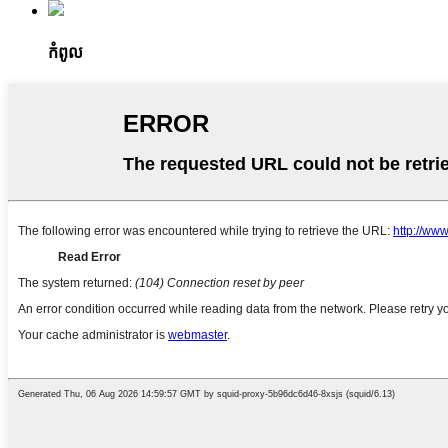
កំពូល