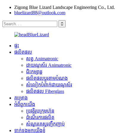
Zigong Blue Lizard Landscape Engineering Co., Ltd.
bluelizard88@outlook.com
ផ្ទះ
ផលិតផល
សត្វ Animatronic
ដាយណូស័រ Animatronic
ជិះកម្សាន្ត
ផលិតផលប្ដូរតាមបំណង
សំលៀកបំពាក់ដាយណូស័រ
ផលិតផល Fiberglass
គម្រោង
អំពីពួកយើង
ប្រវត្តិរូបក្រុមហ៊ុន
ដំណើរការផលិត
សំណួរគេសួរញឹកញាប់
ទាក់ទងមកយើងខ្ញុំ