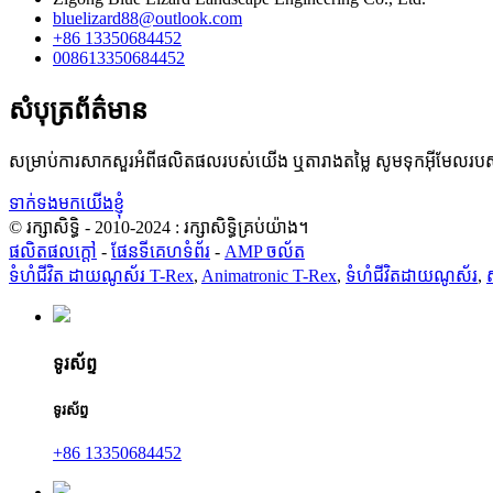
bluelizard88@outlook.com
+86 13350684452
008613350684452
សំបុត្រព័ត៌មាន
សម្រាប់ការសាកសួរអំពីផលិតផលរបស់យើង ឬតារាងតម្លៃ សូមទុកអ៊ីមែលរបស
ទាក់ទងមកយើងខ្ញុំ
© រក្សាសិទ្ធិ - 2010-2024 : រក្សាសិទ្ធិគ្រប់យ៉ាង។
ផលិតផលក្តៅ
-
ផែនទីគេហទំព័រ
-
AMP ចល័ត
ទំហំជីវិត ដាយណូស័រ T-Rex
,
Animatronic T-Rex
,
ទំហំជីវិតដាយណូស័រ
,
ទូរស័ព្ទ
ទូរស័ព្ទ
+86 13350684452