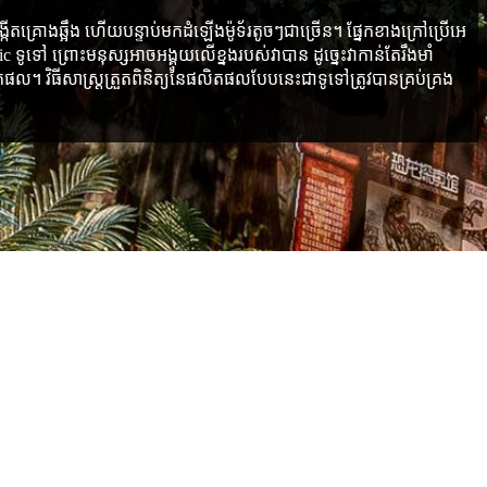
រោងឆ្អឹង ហើយបន្ទាប់មកដំឡើងម៉ូទ័រតូចៗជាច្រើន។ ផ្នែក​ខាង​ក្រៅ​ប្រើ​អេ
 ទូទៅ ព្រោះមនុស្សអាចអង្គុយលើខ្នងរបស់វាបាន ដូច្នេះវាកាន់តែរឹងមាំ
 វិធីសាស្រ្តត្រួតពិនិត្យនៃផលិតផលបែបនេះជាទូទៅត្រូវបានគ្រប់គ្រង
លិតផល។
ារ និងតម្រូវការរបស់អតិថិជន។
W ។ អាស្រ័យលើស្តង់ដារនៃប្រទេសរបស់អ្នក។