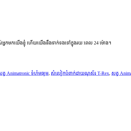
់អ្នកមកយើងខ្ញុំ ហើយយើងនឹងទាក់ទងទៅក្នុងរយៈពេល 24 ម៉ោង។
សត្វ Animatronic ទំហំមធ្យម
,
សំលៀកបំពាក់ដាយណូស័រ T-Rex
,
សត្វ Animat