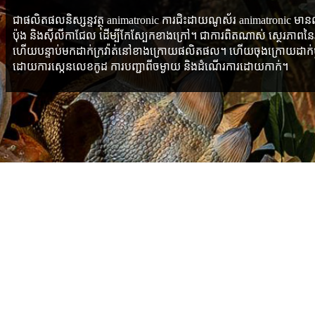
ជាផលិតផលនិស្សន្ទវត្ថុ animatronic ការជិះដាយណូស័រ animatronic មានលក
ប៉ុង និង​ស៊ីលីកា​ជែល ដើម្បី​កែ​ស្បែក​ខាង​ក្រៅ។ ជាការពិតណាស់ ស្ថេរភា
ហើយបន្ទាប់មកដាក់ក្រវ៉ាត់នៅខាងក្រោយផលិតផល។ ហើយចុងក្រោយដាក់ប្លាស
ដោយការស្កេនលេខកូដ ការបញ្ជាពីចម្ងាយ និងដំណើរការដោយកាក់។
ប៉ារ៉ាម៉ែត្រ
ទំហំ: ចាប់ពី 1m ដល់ 60m ទំហំផ្សេងទៀតក៏មានផងដែរ។
ពណ៌: ពណ៌ណាមួយគឺអាចរកបាន។
ពេលវេលាដឹកនាំ: 15-30 ថ្ងៃឬអាស្រ័យលើបរិមាណបញ្ជាទិញបន្ទាប់ពីការទូ