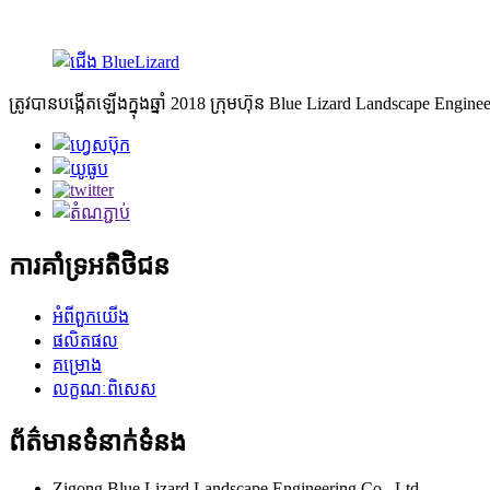
11. ផ្លុំស្លាប។
ត្រូវបានបង្កើតឡើងក្នុងឆ្នាំ 2018 ក្រុមហ៊ុន Blue Lizard Landscape Engine
ការគាំទ្រអតិថិជន
អំពីពួកយើង
ផលិតផល
គម្រោង
លក្ខណៈពិសេស
ព័ត៌មានទំនាក់ទំនង
Zigong Blue Lizard Landscape Engineering Co., Ltd.