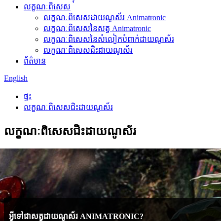
លក្ខណៈពិសេស
លក្ខណៈពិសេសដាយណូស័រ Animatronic
លក្ខណៈពិសេសនៃសត្វ Animatronic
លក្ខណៈពិសេសនៃសំលៀកបំពាក់ដាយណូស័រ
លក្ខណៈពិសេសជិះដាយណូស័រ
ព័ត៌មាន
English
ផ្ទះ
លក្ខណៈពិសេសជិះដាយណូស័រ
លក្ខណៈពិសេសជិះដាយណូស័រ
អ្វី​ទៅ​ជា​សត្វ​ដាយ​ណូ​ស័​រ ANIMATRONIC?