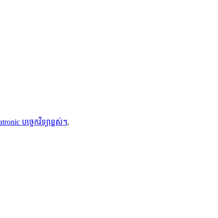
ronic បច្ចេកវិទ្យាខ្ពស់។
,