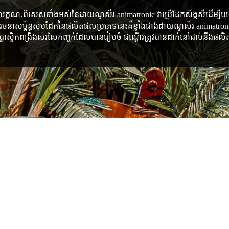
្ខណៈពិសេសទាំងអស់នៃដាយណូស័រ animatronic វាប្រើដែកស័ង្កសីដើម្បីបង្កើតគ្
ពនៃរចនាសម្ព័ន្ធស៊ុមដែកនៃផលិតផលប្រភេទនេះគឺខ្លាំងជាងដាយណូស័រ animatronic
្ទិកពង្រឹងសរសៃកញ្ចក់ដែលបានរៀបចំ ជណ្ដើរត្រូវបានដាក់នៅជាប់នឹងផលិតផល។
ទំងន់សុទ្ធ: កំណត់ដោយទំហំនៃផ
ឥរិយាបថ៖ អាចបង្កើតបានតាមតម្រូវក
ទាត់។
ថាមពល: 110/220V, AC, 200-800