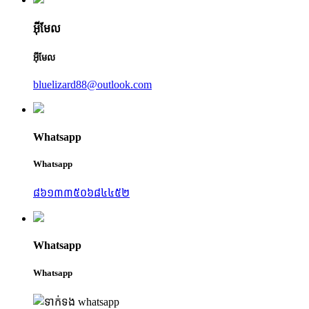
អ៊ីមែល
អ៊ីមែល
bluelizard88@outlook.com
Whatsapp
Whatsapp
៨៦១៣៣៥០៦៨៤៤៥២
Whatsapp
Whatsapp